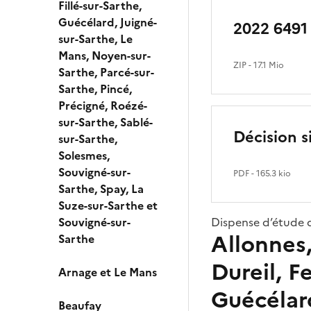
Fillé-sur-Sarthe,
Guécélard, Juigné-
2022 6491
sur-Sarthe, Le
Mans, Noyen-sur-
ZIP
- 17.1 Mio
Sarthe, Parcé-sur-
Sarthe, Pincé,
Précigné, Roézé-
sur-Sarthe, Sablé-
Décision s
sur-Sarthe,
Solesmes,
Souvigné-sur-
PDF
- 165.3 kio
Sarthe, Spay, La
Suze-sur-Sarthe et
Souvigné-sur-
Dispense d’étude 
Allonnes
Sarthe
Dureil, F
Arnage et Le Mans
Guécélar
Beaufay