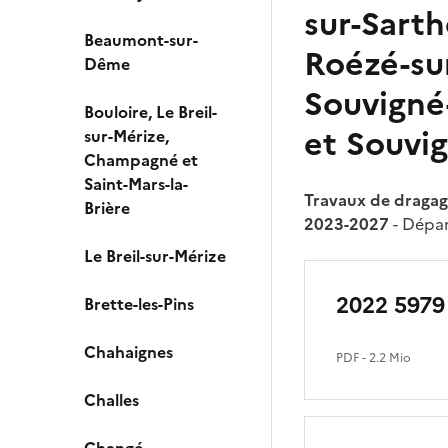
sur-Sarth
Beaumont-sur-
Roézé-sur
Dême
Souvigné-
Bouloire, Le Breil-
et Souvi
sur-Mérize,
Champagné et
Saint-Mars-la-
Travaux de dragage
Brière
2023-2027
- Dépar
Le Breil-sur-Mérize
2022 5979
Brette-les-Pins
Chahaignes
PDF
- 2.2 Mio
Challes