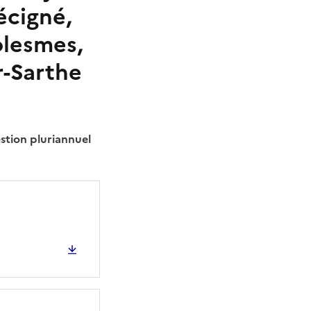
écigné,
olesmes,
r-Sarthe
estion pluriannuel