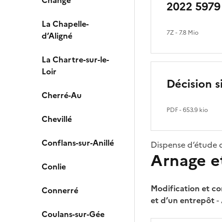
Changé
2022 5979
La Chapelle-
7Z
- 7.8 Mio
d’Aligné
La Chartre-sur-le-
Loir
Décision s
Cherré-Au
PDF
- 653.9 kio
Chevillé
Conflans-sur-Anillé
Dispense d’étude 
Arnage e
Conlie
Modification et co
Connerré
et d’un entrepôt
-
Coulans-sur-Gée