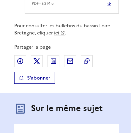
PDF
- 5.2 Mio
Pour consulter les bulletins du bassin Loire
Bretagne, cliquer
ici
.
Partager la page
Partager sur Facebook
Partager sur X
Partager sur LinkedIn
Partager par email
Copier le lien de 
S'abonner
Sur le même sujet