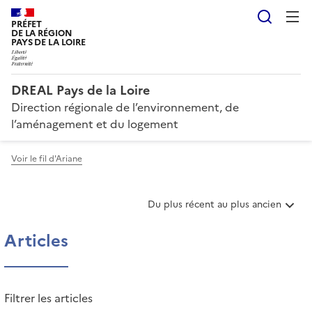
Reche
PRÉFET
DE LA RÉGION
PAYS DE LA LOIRE
DREAL Pays de la Loire
Direction régionale de l’environnement, de
l’aménagement et du logement
Voir le fil d'Ariane
T
Du plus récent au plus ancien
r
i
Articles
e
r
l
e
Filtrer les articles
s