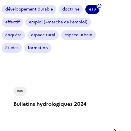
a
r
développement durable
doctrine
eau
(
t
i
f
effectif
emploi (=marché de l’emploi)
c
i
l
l
enquête
espace rural
espace urbain
e
t
s
r
études
formation
e
s
é
l
e
c
eau
t
Bulletins hydrologiques 2024
i
o
n
n