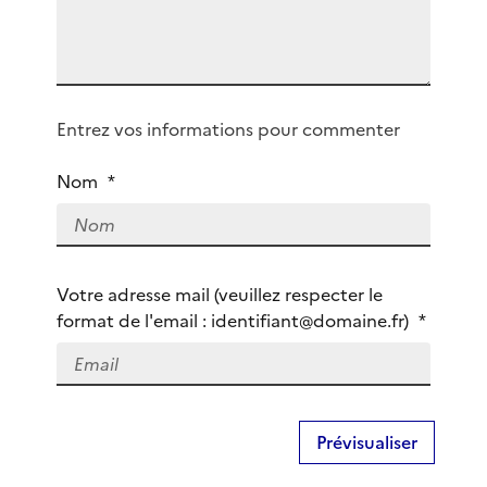
i
a
o
g
r
e
i
Q
Entrez vos informations pour commenter
u
i
Nom
*
ê
t
e
s
Votre adresse mail (veuillez respecter le
-
format de l'email : identifiant@domaine.fr)
*
v
o
u
s
?