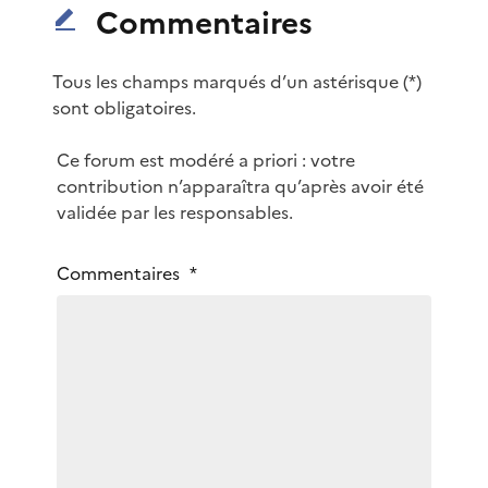
Commentaires
Tous les champs marqués d’un astérisque (*)
sont obligatoires.
m
Ce forum est modéré a priori : votre
o
contribution n’apparaîtra qu’après avoir été
d
validée par les responsables.
é
r
V
Commentaires
*
a
o
t
t
i
r
o
e
n
m
a
e
p
s
r
s