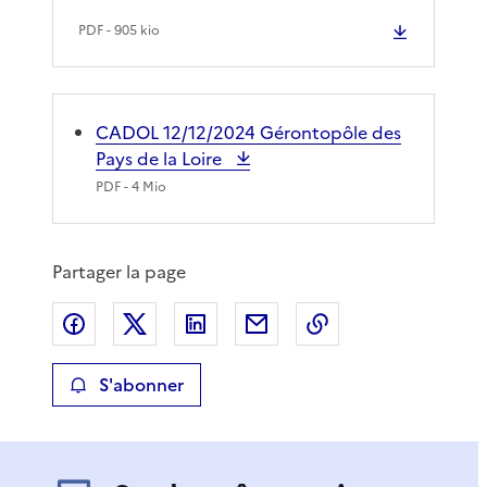
PDF
- 905 kio
CADOL 12/12/2024 Gérontopôle des
Pays de la Loire
PDF
- 4 Mio
Partager la page
Partager sur Facebook
Partager sur X
Partager sur LinkedIn
Partager par email
Copier le lien de 
S'abonner