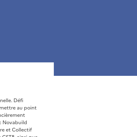
nelle. Défi
à mettre au point
ancièrement
ec Novabuild
re et Collectif