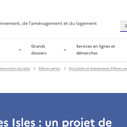
ironnement, de l’aménagement et du logement
Re
Grands
Services en lignes et
dossiers
démarches
nstruction durable
Filières vertes
Actualités et évènements Filières ve
es Isles : un projet de