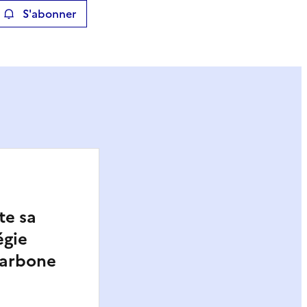
S'abonner
ier
te sa
égie
carbone