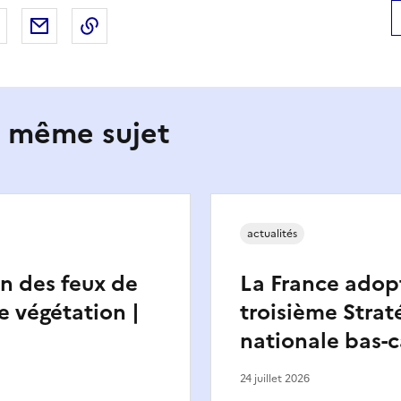
 Facebook
er sur X
Partager sur LinkedIn
Partager par email
Copier le lien de la page dans le presse-pap
e même sujet
actualités
n des feux de
La France adop
e végétation |
troisième Strat
nationale bas-
24 juillet 2026