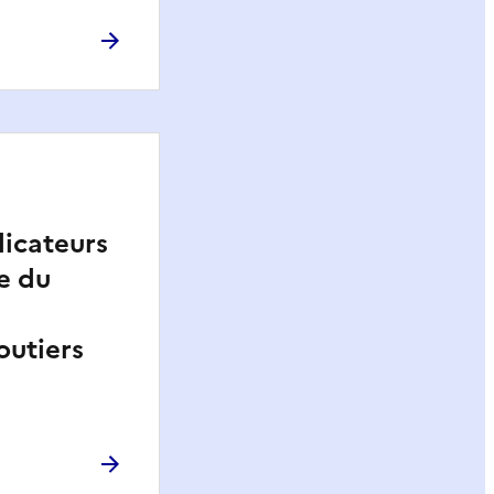
dicateurs
e du
outiers