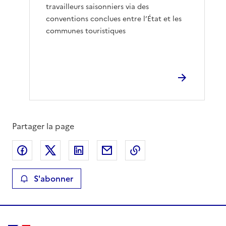
travailleurs saisonniers via des
conventions conclues entre l’État et les
communes touristiques
Partager la page
Partager sur Facebook
Partager sur X
Partager sur LinkedIn
Partager par email
Copier le lien de la 
S'abonner