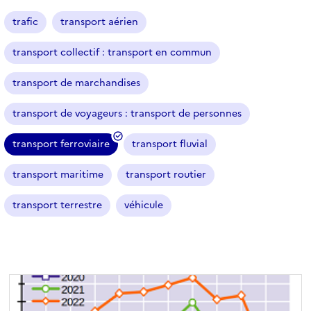
a
r
trafic
transport aérien
t
i
transport collectif : transport en commun
c
l
transport de marchandises
e
s
transport de voyageurs : transport de personnes
transport ferroviaire
transport fluvial
(
f
transport maritime
transport routier
i
l
transport terrestre
véhicule
t
r
e
s
é
l