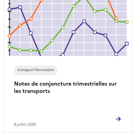
e
c
t
i
o
n
n
é
)
transport ferroviaire
Notes de conjoncture trimestrielles sur
les transports
8 juillet 2026