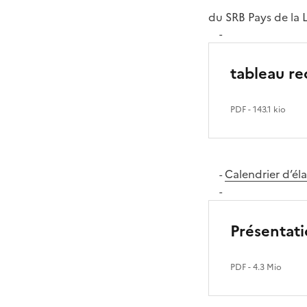
du SRB Pays de la L
-
tableau re
PDF
- 143.1 kio
Calendrier d’él
-
-
Présentat
PDF
- 4.3 Mio