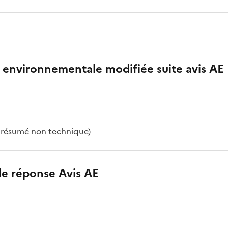
 environnementale modifiée suite avis AE
t résumé non technique)
e réponse Avis AE