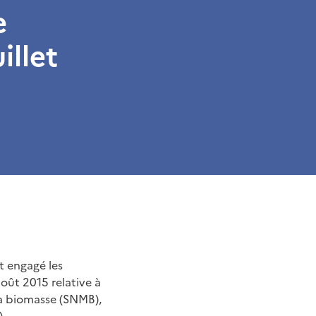
e
illet
nt engagé les
août 2015 relative à
 la biomasse (SNMB),