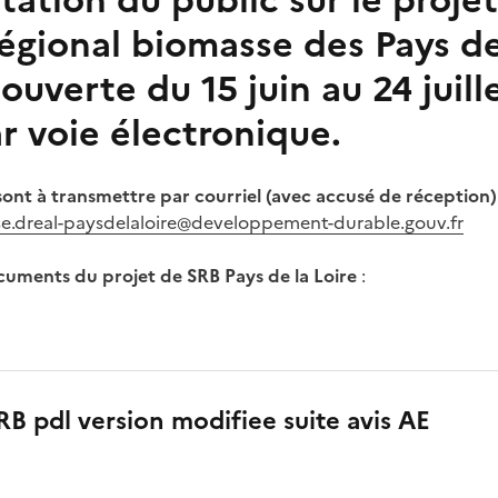
tation du public sur le proje
gional biomasse des Pays de 
ouverte du 15 juin au 24 juill
ar voie électronique.
sont à transmettre par courriel (avec accusé de réception
e.dreal-paysdelaloire@developpement-durable.gouv.fr
cuments du projet de SRB Pays de la Loire
:
B pdl version modifiee suite avis AE