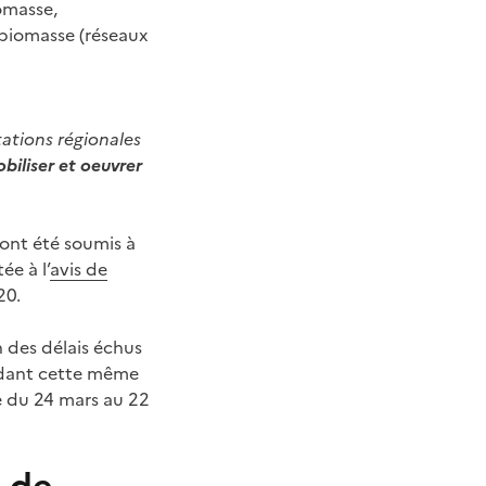
iomasse,
 biomasse (réseaux
ations régionales
biliser et oeuvrer
 ont été soumis à
ée à l’
avis de
20.
 des délais échus
ndant cette même
e du 24 mars au 22