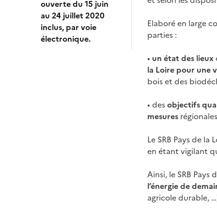
et selon les dispos
ouverte du 15 juin
au 24 juillet 2020
Elaboré en large c
inclus, par voie
parties :
électronique.
•
un état des lieux
la Loire pour une 
bois et des biodéc
• des
objectifs
qua
mesures
régionales
Le SRB Pays de la L
en étant vigilant 
Ainsi, le SRB Pays 
l’énergie de demai
agricole durable, …