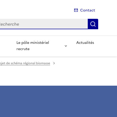
Contact
cherche
Recherch
Le pôle ministériel
Actualités
recrute
rojet de schéma régional biomasse