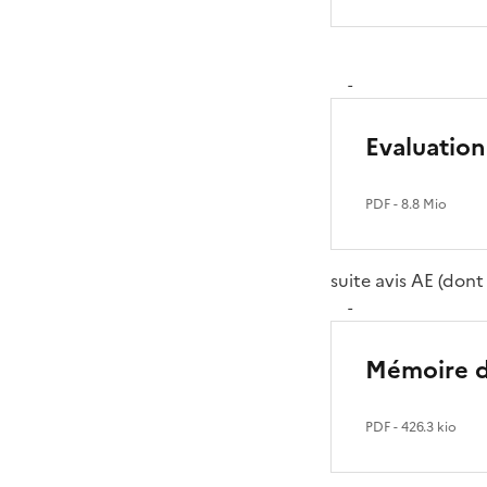
-
Evaluation
PDF
- 8.8 Mio
suite avis AE (don
-
Mémoire d
PDF
- 426.3 kio