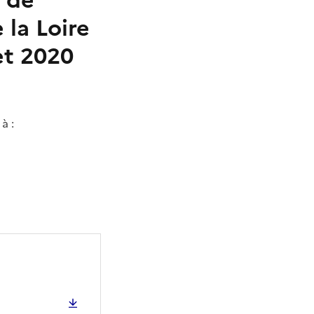
t de
la Loire
et 2020
)
à :