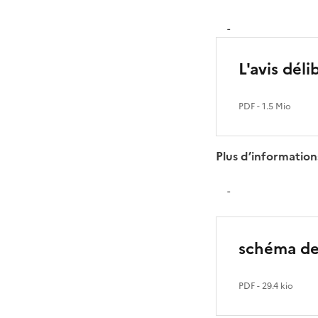
-
L'avis dél
PDF
- 1.5 Mio
Plus d’informations
-
schéma des
PDF
- 29.4 kio