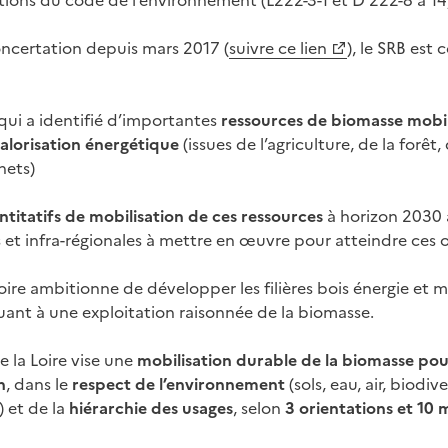
itions du code de l’environnement (L222-3-1 et D 222-8 à 14
oncertation depuis mars 2017 (
suivre ce lien
), le SRB est
qui a identifié d’importantes
ressources de biomasse mobil
valorisation énergétique
(issues de l’agriculture, de la forêt
hets)
ntitatifs de mobilisation de ces ressources
à horizon 2030 a
 et infra-régionales à mettre en œuvre pour atteindre ces o
oire ambitionne de développer les filières bois énergie et 
quant à une exploitation raisonnée de la biomasse.
de la Loire vise une
mobilisation durable de la biomasse po
n
, dans le
respect de l’environnement
(sols, eau, air, biodi
) et de la
hiérarchie des usages
, selon
3 orientations et 10