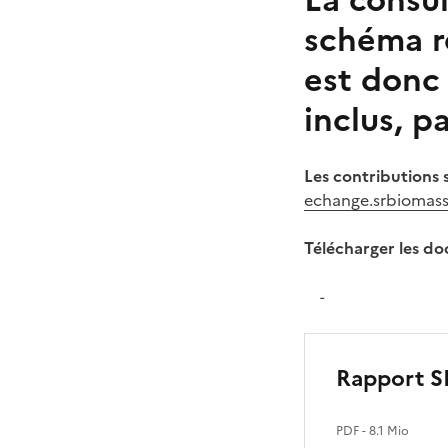
La consul
schéma ré
est donc 
inclus, p
Les contributions 
echange.srbiomass
Télécharger les do
-
Rapport SR
PDF
- 8.1 Mio