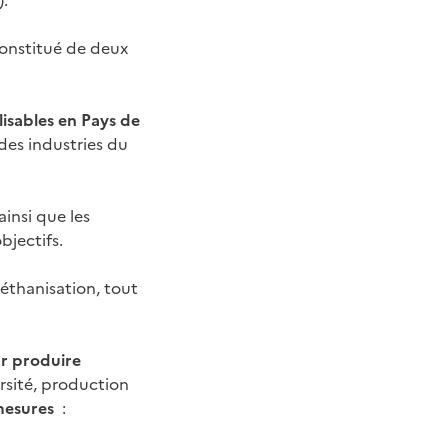
).
 constitué de deux
isables en Pays de
, des industries du
insi que les
bjectifs.
méthanisation, tout
ur produire
versité, production
 mesures
: