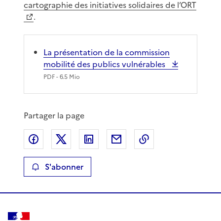
cartographie des initiatives solidaires de l’ORT
.
La présentation de la commission
mobilité des publics vulnérables
PDF
- 6.5 Mio
Partager la page
Partager sur Facebook
Partager sur X
Partager sur LinkedIn
Partager par email
Copier le lien de 
S'abonner