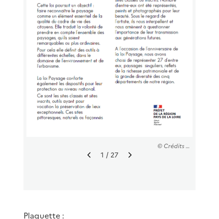
© Crédits : DREAL / Thierry DEGEN
1
/ 27
I
I
m
m
a
a
g
g
e
e
p
s
Plaquette :