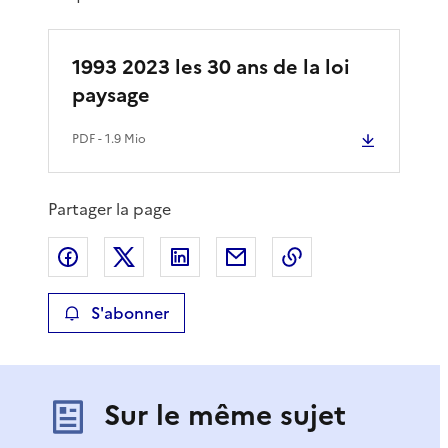
r
u
é
i
c
v
1993 2023 les 30 ans de la loi
é
a
d
n
paysage
e
t
n
e
PDF
- 1.9 Mio
t
e
Partager la page
Partager sur Facebook
Partager sur X
Partager sur LinkedIn
Partager par email
Copier le lien de 
S'abonner
Sur le même sujet