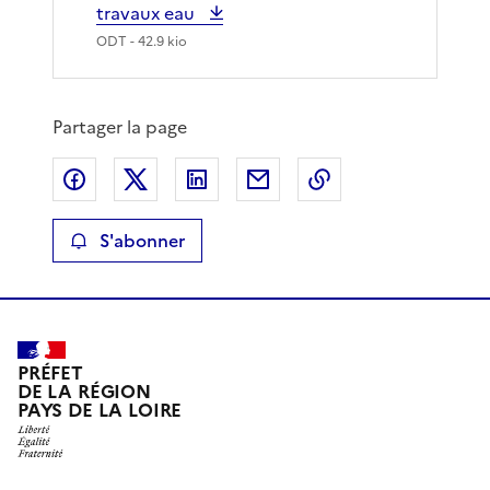
travaux eau
ODT
- 42.9 kio
Partager la page
Partager sur Facebook
Partager sur X
Partager sur LinkedIn
Partager par email
Copier le lien de 
S'abonner
PRÉFET
DE LA RÉGION
PAYS DE LA LOIRE