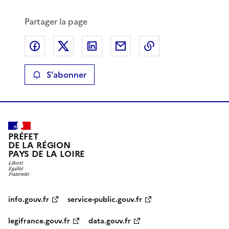
Partager la page
Partager sur Facebook
Partager sur X
Partager sur LinkedIn
Partager par email
Copier le lien de 
S'abonner
PRÉFET
DE LA RÉGION
PAYS DE LA LOIRE
info.gouv.fr
service-public.gouv.fr
legifrance.gouv.fr
data.gouv.fr