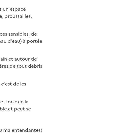
ns un espace
, broussailles,
aces sensibles, de
seau d’eau) à portée
rain et autour de
ières de tout débris
c’est de les
e. Lorsque la
ble et peut se
 ou malentendantes)