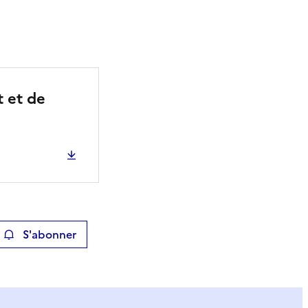
t et de
S'abonner
ier