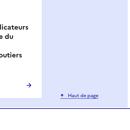
dicateurs
e du
outiers
Haut de page