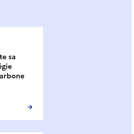
te sa
égie
carbone