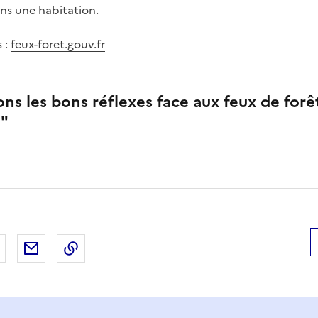
dans une habitation.
 :
feux-foret.gouv.fr
ns les bons réflexes face aux feux de forê
n"
 Facebook
er sur X
Partager sur LinkedIn
Partager par email
Copier le lien de la page dans le presse-pap