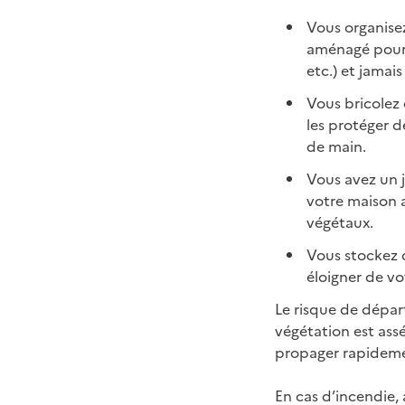
Vous organisez
aménagé pour c
etc.) et jamais
Vous bricolez e
les protéger d
de main.
Vous avez un j
votre maison a
végétaux.
Vous stockez d
éloigner de vo
Le risque de dépar
végétation est ass
propager rapidem
En cas d’incendie, 