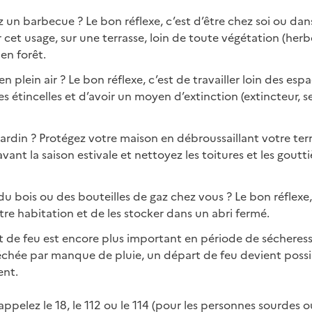
 un barbecue ? Le bon réflexe, c’est d’être chez soi ou da
et usage, sur une terrasse, loin de toute végétation (herbe
 en forêt.
n plein air ? Le bon réflexe, c’est de travailler loin des esp
es étincelles et d’avoir un moyen d’extinction (extincteur, 
ardin ? Protégez votre maison en débroussaillant votre ter
vant la saison estivale et nettoyez les toitures et les goutt
u bois ou des bouteilles de gaz chez vous ? Le bon réflexe, 
tre habitation et de les stocker dans un abri fermé.
t de feu est encore plus important en période de sécheress
échée par manque de pluie, un départ de feu devient possi
ent.
appelez le 18, le 112 ou le 114 (pour les personnes sourdes