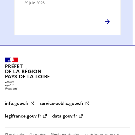
29 juin 2026
PRÉFET
DE LA RÉGION
PAYS DE LA LOIRE
info.gouv.fr
service-public.gouv.fr
legifrance.gouv.fr
data.gouv.fr
Plan du site
Glossaire
Mentions légales
Saisir les services de