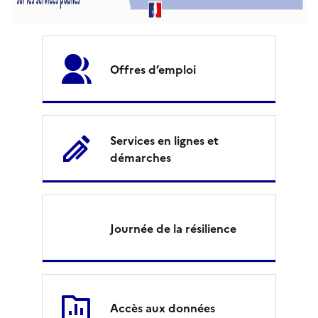
L
P
Offres d’emploi
a
y
s
Services en lignes et
démarches
d
e
l
Journée de la résilience
a
L
o
Accès aux données