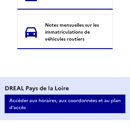
i
r
Notes mensuelles sur les
e
immatriculations de
véhicules routiers
M
DREAL Pays de la Loire
i
Accéder aux horaires, aux coordonnées et au plan
s
d’accès
e