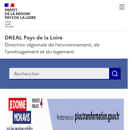
PRÉFET
DE LA RÉGION
PAYS DE LA LOIRE
DREAL Pays de la Loire
Direction régionale de l’environnement, de
l’aménagement et du logement
Recherche
Rec
D
R
E
A