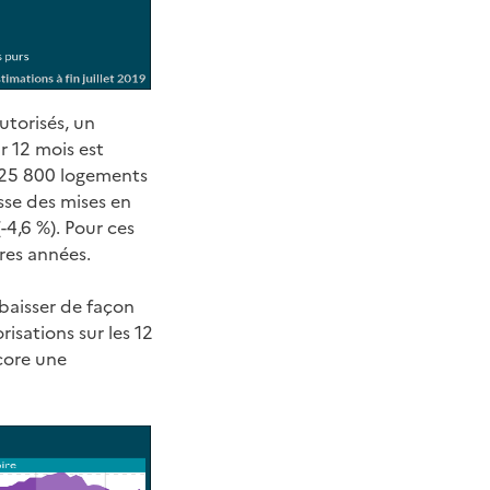
utorisés, un
r 12 mois est
e, 25 800 logements
sse des mises en
-4,6 %). Pour ces
res années.
 baisser de façon
sations sur les 12
core une