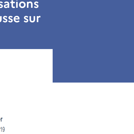
isations
sse sur