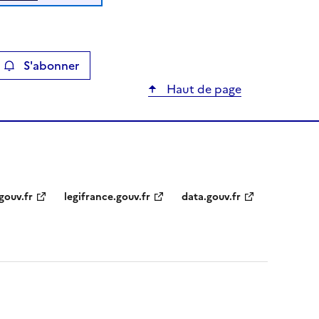
S'abonner
ier
Haut de page
gouv.fr
legifrance.gouv.fr
data.gouv.fr