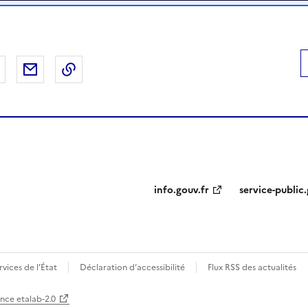
 Facebook
er sur X
Partager sur LinkedIn
Partager par email
Copier le lien de la page dans le presse-pap
info.gouv.fr
service-public.
ervices de l’État
Déclaration d’accessibilité
Flux RSS des actualités
ence etalab-2.0