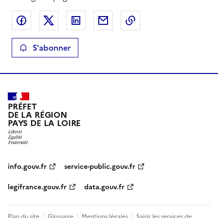
Partager sur Facebook
Partager sur X
Partager sur LinkedIn
Partager par email
Copier le lien de la 
S'abonner
PRÉFET
DE LA RÉGION
PAYS DE LA LOIRE
info.gouv.fr
service-public.gouv.fr
legifrance.gouv.fr
data.gouv.fr
Plan du site
Glossaire
Mentions légales
Saisir les services de