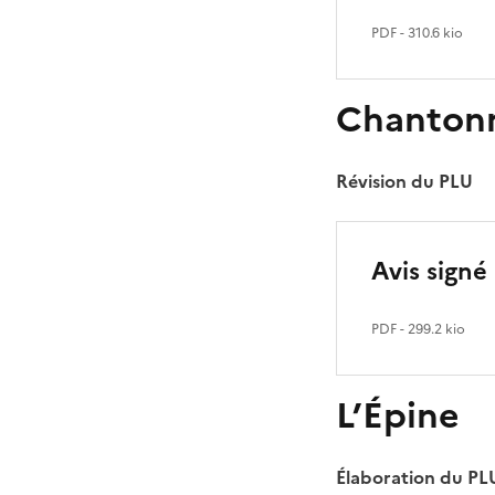
PDF
- 310.6 kio
Chanton
Révision du PLU
Avis signé 
PDF
- 299.2 kio
L’Épine
Élaboration du PL