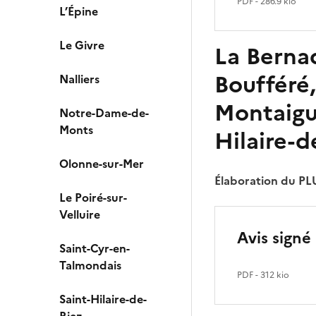
PDF
- 286.9 kio
L’Épine
Le Givre
La Bernad
Boufféré,
Nalliers
Montaigu
Notre-Dame-de-
Monts
Hilaire-d
Olonne-sur-Mer
Élaboration du PL
Le Poiré-sur-
Velluire
Avis signé
Saint-Cyr-en-
Talmondais
PDF
- 312 kio
Saint-Hilaire-de-