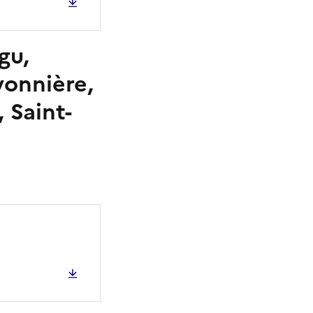
gu,
yonnière,
 Saint-