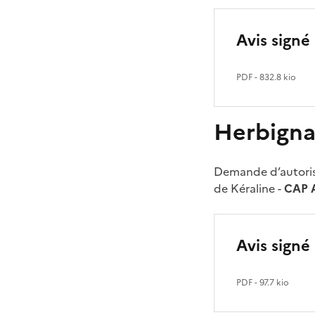
Avis signé
PDF
- 832.8 kio
Herbign
Demande d’autorisa
de Kéraline -
CAP 
Avis signé 
PDF
- 97.7 kio