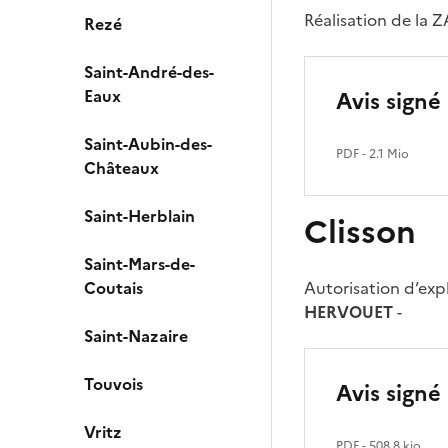
Réalisation de la ZA
Rezé
Saint-André-des-
Eaux
Avis signé
Saint-Aubin-des-
PDF
- 2.1 Mio
Châteaux
Saint-Herblain
Clisson
Saint-Mars-de-
Coutais
Autorisation d’expl
HERVOUET
-
Saint-Nazaire
Touvois
Avis signé
Vritz
PDF
- 508.8 kio