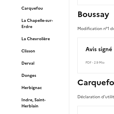
Carquefou
Boussay
La Chapelle-sur-
Erdre
Modification n°1 du
La Chevrolière
Avis signé
Clisson
Derval
PDF
- 2.9 Mio
Donges
Carquef
Herbignac
Déclaration d’util
Indre, Saint-
Herblain