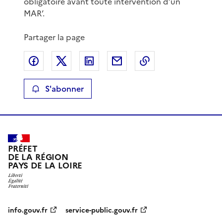
obligatoire avant toute intervention d’un
MAR’.
Partager la page
Partager sur Facebook
Partager sur X
Partager sur LinkedIn
Partager par email
Copier le lien de 
S'abonner
PRÉFET
DE LA RÉGION
PAYS DE LA LOIRE
info.gouv.fr
service-public.gouv.fr