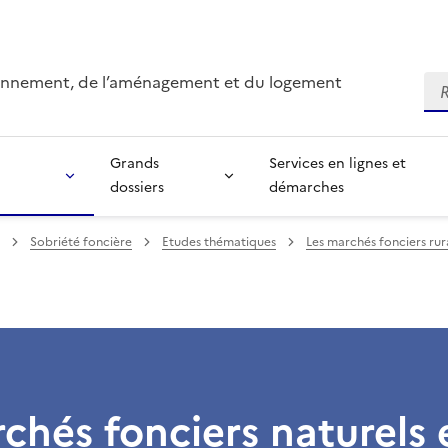
ironnement, de l’aménagement et du logement
Re
Grands
Services en lignes et
dossiers
démarches
Sobriété foncière
Etudes thématiques
Les marchés fonciers ru
chés fonciers naturels 