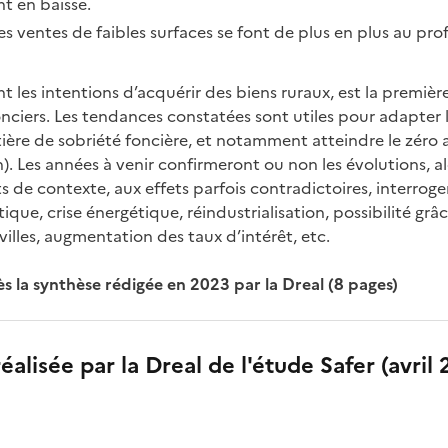
t en baisse.
es ventes de faibles surfaces se font de plus en plus au pro
nt les intentions d’acquérir des biens ruraux, est la premièr
fonciers. Les tendances constatées sont utiles pour adapter l
tière de sobriété foncière, et notamment atteindre le zéro ar
). Les années à venir confirmeront ou non les évolutions, a
e contexte, aux effets parfois contradictoires, interrogent
ue, crise énergétique, réindustrialisation, possibilité grâc
 villes, augmentation des taux d’intérêt, etc.
ès la synthèse rédigée en 2023 par la Dreal (8 pages)
éalisée par la Dreal de l'étude Safer (avril