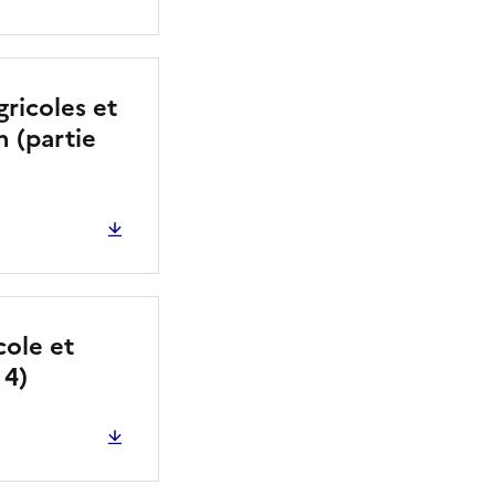
gricoles et
n (partie
cole et
 4)