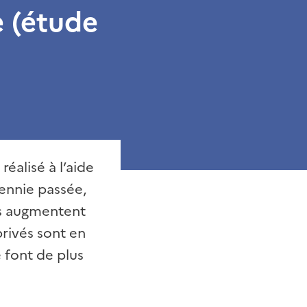
e (étude
éalisé à l’aide
cennie passée,
les augmentent
privés sont en
e font de plus