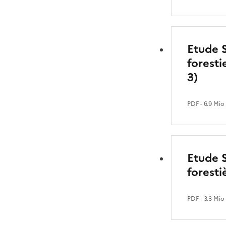
Etude S
foresti
3)
PDF
- 6.9 Mio
Etude S
foresti
PDF
- 3.3 Mio