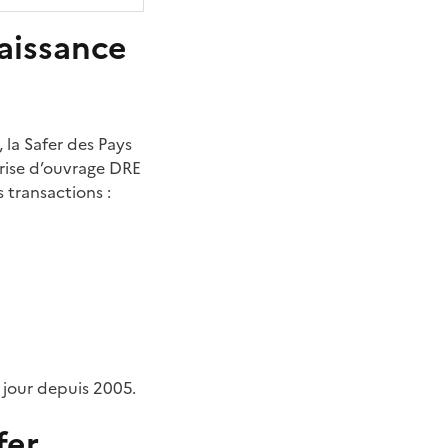
naissance
)
, la Safer des Pays
trise d’ouvrage DRE
s transactions :
 jour depuis 2005.
fer