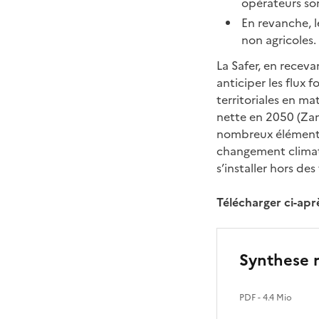
opérateurs son
En revanche, l
non agricoles.
La Safer, en receva
anticiper les flux 
territoriales en ma
nette en 2050 (Zan
nombreux éléments d
changement climatiq
s’installer hors des
Télécharger ci-apr
Synthese r
PDF
- 4.4 Mio