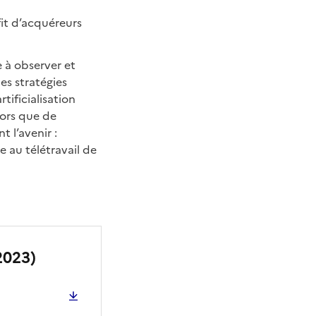
fit d’acquéreurs
e à observer et
es stratégies
tificialisation
lors que de
 l’avenir :
e au télétravail de
 2023)