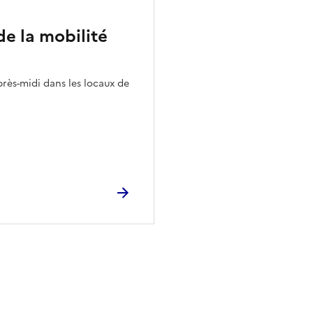
de la mobilité
près-midi dans les locaux de
ien de la page dans le presse-papier