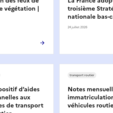
n des feux de
La France adop
e végétation |
troisième Strat
nationale bas-
24 juillet 2026
transport routier
ositif d’aides
Notes mensuelle
nelles aux
immatriculatio
es de transport
véhicules routi