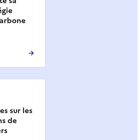
te sa
égie
carbone
s sur les
ns de
ers