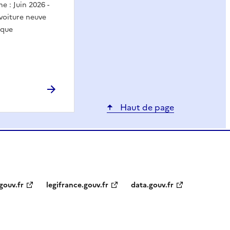
e : Juin 2026 -
 voiture neuve
ique
Haut de page
gouv.fr
legifrance.gouv.fr
data.gouv.fr