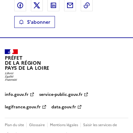
Partager sur Facebook
Partager sur X
Partager sur LinkedIn
Partager par email
Copier le lien de 
S'abonner
PRÉFET
DE LA RÉGION
PAYS DE LA LOIRE
info.gouv.fr
service-public.gouv.fr
legifrance.gouv.fr
data.gouv.fr
Plan du site
Glossaire
Mentions légales
Saisir les services de