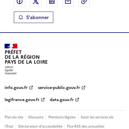
Partager sur Facebook
Partager sur X
Partager sur LinkedIn
Partager par email
Copier le lien de 
S'abonner
PRÉFET
DE LA RÉGION
PAYS DE LA LOIRE
info.gouv.fr
service-public.gouv.fr
legifrance.gouv.fr
data.gouv.fr
Plan du site
Glossaire
Mentions légales
Saisir les services de
l’État
Déclaration d’accessibilité
Flux RSS des actualités