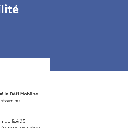
lité
é le Défi Mobilité
ritoire au
 mobilisé 25