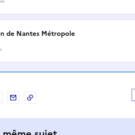
kio
lan de Nantes Métropole
io
 Facebook
er sur X
Partager sur LinkedIn
Partager par email
Copier le lien de la page dans le presse-pap
e même sujet