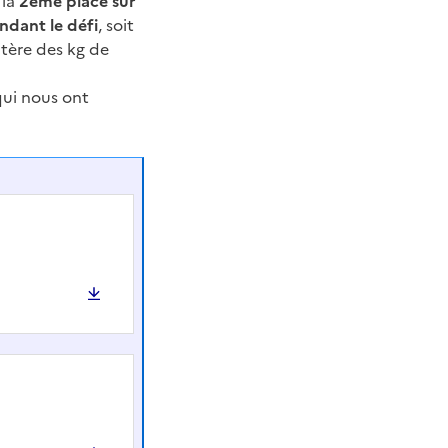
 la
2ème place sur
ndant le défi
, soit
itère des kg de
qui nous ont