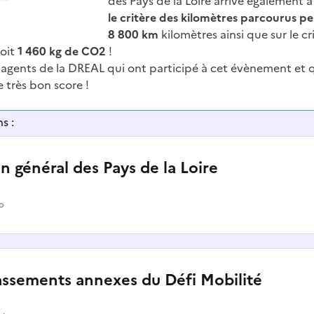
des Pays de la Loire arrive également à
le critère des kilomètres parcourus pe
8 800 km
kilomètres ainsi que sur le cr
oit
1 460 kg de CO2
!
agents de la DREAL qui ont participé à cet évènement et 
 très bon score !
s :
an général des Pays de la Loire
io
assements annexes du Défi Mobilité