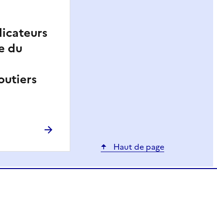
dicateurs
e du
outiers
Haut de page