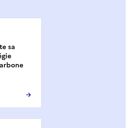
te sa
égie
carbone