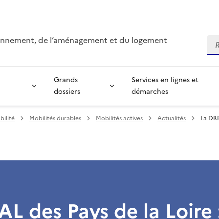
ironnement, de l’aménagement et du logement
Re
Grands
Services en lignes et
dossiers
démarches
bilité
Mobilités durables
Mobilités actives
Actualités
La DRE
L des Pays de la Loire