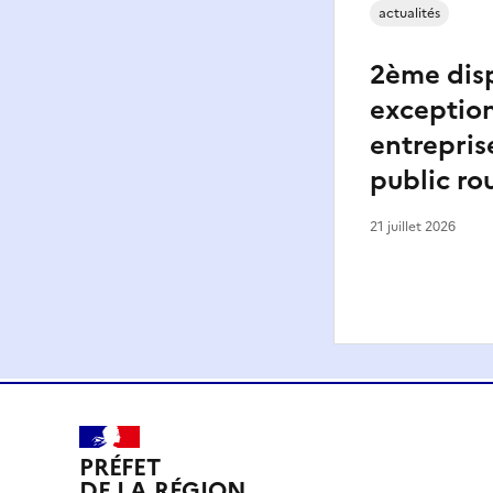
actualités
2ème disp
exception
entrepris
public ro
21 juillet 2026
PRÉFET
DE LA RÉGION