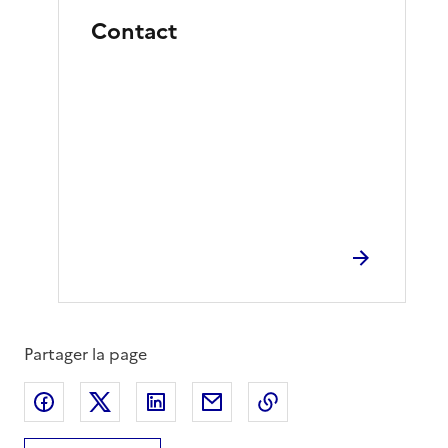
Contact
Partager la page
Partager sur Facebook
Partager sur X
Partager sur LinkedIn
Partager par email
Copier le lien de la 