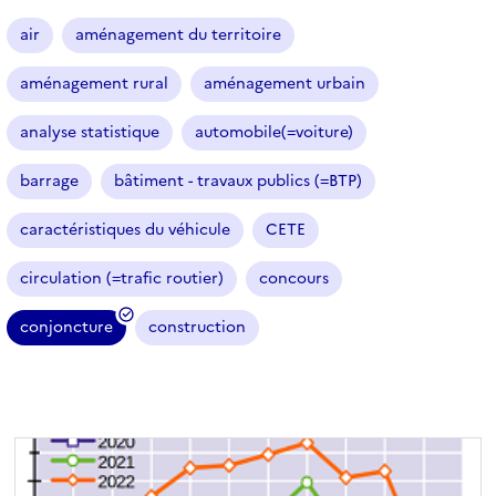
a
r
air
aménagement du territoire
t
i
aménagement rural
aménagement urbain
c
l
analyse statistique
automobile(=voiture)
e
s
barrage
bâtiment - travaux publics (=BTP)
caractéristiques du véhicule
CETE
circulation (=trafic routier)
concours
conjoncture
construction
(
f
i
l
t
r