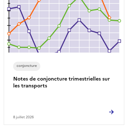
e
s
é
l
e
c
t
i
o
n
conjoncture
n
é
Notes de conjoncture trimestrielles sur
)
les transports
8 juillet 2026