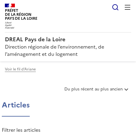
Reche
PRÉFET
DE LA RÉGION
PAYS DE LA LOIRE
DREAL Pays de la Loire
Direction régionale de l’environnement, de
l’aménagement et du logement
Voir le fil d'Ariane
T
Du plus récent au plus ancien
r
i
Articles
e
r
l
e
Filtrer les articles
s