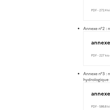
PDF
- 272.4 k
Annexe n°2 : n
annexe
PDF
- 227 kio
Annexe n°3 : n
hydrologique 
annexe
PDF
- 586.8 k