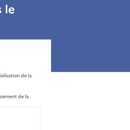
 le
alisation de la
ancement de la