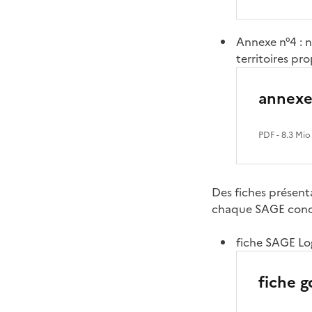
Annexe n°4 : n
territoires pr
annexe
PDF
- 8.3 Mio
Des fiches présenta
chaque SAGE concer
fiche SAGE Lo
fiche g