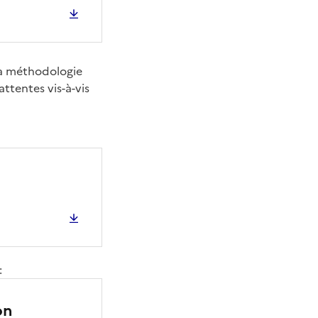
a méthodologie
attentes vis-à-vis
:
on