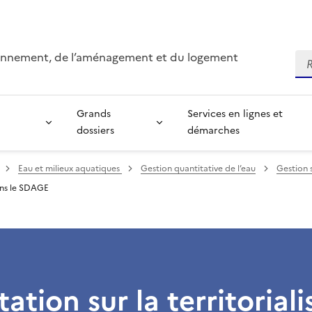
ironnement, de l’aménagement et du logement
Re
Grands
Services en lignes et
dossiers
démarches
Eau et milieux aquatiques
Gestion quantitative de l’eau
Gestion 
dans le SDAGE
ation sur la territoriali