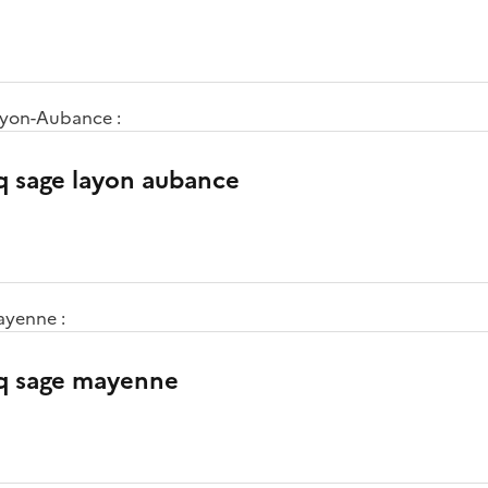
ayon-Aubance :
gq sage layon aubance
ayenne :
gq sage mayenne