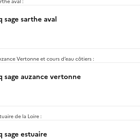
the aval :
q sage sarthe aval
zance Vertonne et cours d’eau côtiers :
gq sage auzance vertonne
uaire de la Loire :
q sage estuaire