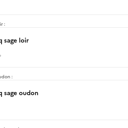
r :
q sage loir
o
udon :
gq sage oudon