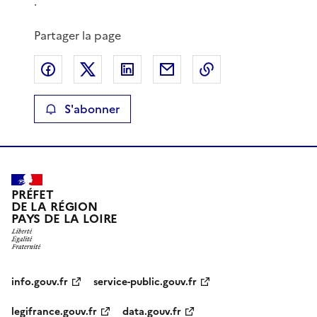
.
Partager la page
Partager sur Facebook
Partager sur X
Partager sur LinkedIn
Partager par email
Copier le lien de 
S'abonner
PRÉFET
DE LA RÉGION
PAYS DE LA LOIRE
info.gouv.fr
service-public.gouv.fr
legifrance.gouv.fr
data.gouv.fr