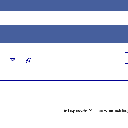
 Facebook
er sur X
Partager sur LinkedIn
Partager par email
Copier le lien de la page dans le presse-pap
info.gouv.fr
service-public.