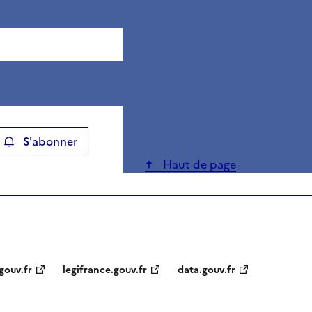
S'abonner
ier
Haut de page
gouv.fr
legifrance.gouv.fr
data.gouv.fr