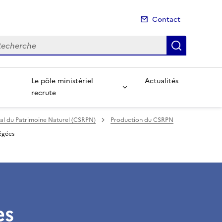
Contact
cherche
Recherch
Le pôle ministériel
Actualités
recrute
nal du Patrimoine Naturel (CSRPN)
Production du CSRPN
égées
es