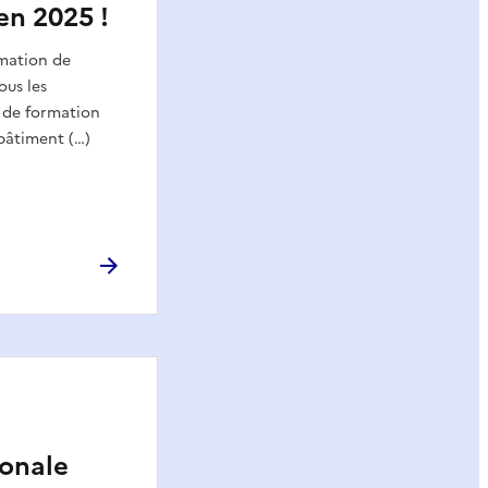
en 2025 !
rmation de
ous les
 de formation
bâtiment (…)
onale