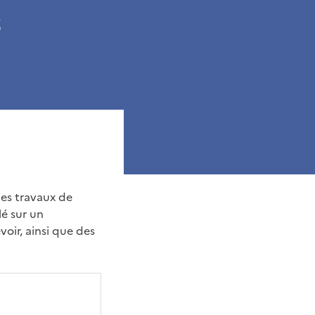
s
les travaux de
lé sur un
oir, ainsi que des