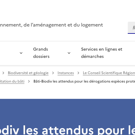
ironnement, de l’aménagement et du logement
Re
Grands
Services en lignes et
dossiers
démarches
Biodiversité et géologie
Instances
Le Conseil Scientifique Régio
itation du bâti
Bâti-Biodiv les attendus pour les dérogations espèces prot
odiv les attendus pour l