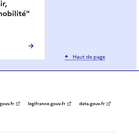
r,
obilité"
Haut de page
gouv.fr
legifrance.gouv.fr
data.gouv.fr