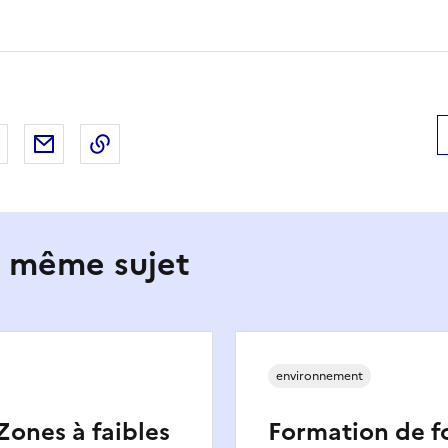
 Facebook
er sur X
Partager sur LinkedIn
Partager par email
Copier le lien de la page dans le presse-pap
e même sujet
environnement
 Zones à faibles
Formation de f