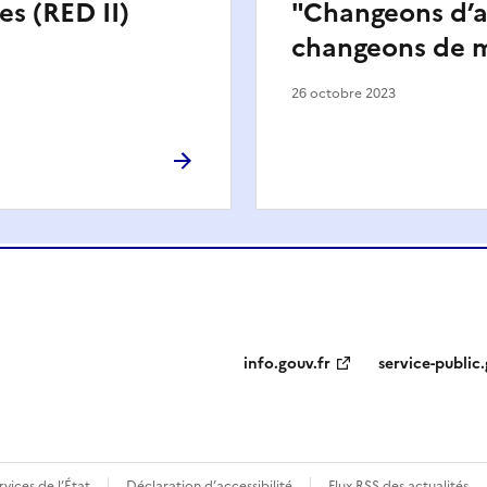
es (RED II)
"Changeons d’ai
changeons de m
26 octobre 2023
info.gouv.fr
service-public.
ervices de l’État
Déclaration d’accessibilité
Flux RSS des actualités