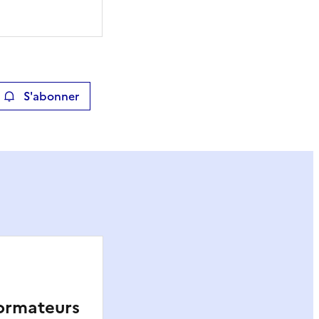
S'abonner
ier
ormateurs