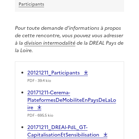
Participants
Pour toute demande d’informations à propos
de cette rencontre, vous pouvez vous adresser
à la
division intermodalité
de la DREAL Pays de
la Loire.
20121211_Participants
PDF
- 39.4 kio
20171211-Cerema-
PlateformesDeMobiliteEnPaysDeLaLo
ire
PDF
- 695.5 kio
20171211_DREAl-PdL_GT-
CapitalisationEtSensibilisation