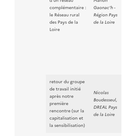
d’un réseau
Marion
complémentaire :
Gaonac’h -
le Réseau rural
Région Pays
des Pays de la
de la Loire
Loire
-
retour du groupe
de travail initié
Nicolas
après notre
-
pr
Boudesseul,
première
-
DREAL Pays
rencontre (sur la
ren
de la Loire
capitalisation et
la sensibilisation)