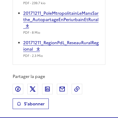
PDF
- 239.7 kio
20171211_PoleMtropolitainLeMansSar
the_AutopartageEnPeriurbainEtRural
PDF
- 8 Mio
20171211_RegionPdL_ReseauRuralReg
ional
PDF
- 2.3 Mio
Partager la page
Partager sur Facebook
Partager sur X
Partager sur LinkedIn
Partager par email
Copier le lien de 
S'abonner