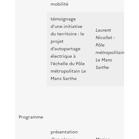
mobilité
témoignage
d’une initiative
Laurent
du territoire : le
Nicollet -
projet
Pôle
d’autopartage
-
pr
métropolitain
électrique à
Le Mans
l’échelle du Pôle
Sarthe
métropolitain Le
Mans Sarthe
-
pr
-
Programme
présentation