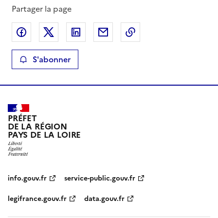
Partager la page
Partager sur Facebook
Partager sur X
Partager sur LinkedIn
Partager par email
Copier le lien de la 
S'abonner
PRÉFET
DE LA RÉGION
PAYS DE LA LOIRE
info.gouv.fr
service-public.gouv.fr
legifrance.gouv.fr
data.gouv.fr