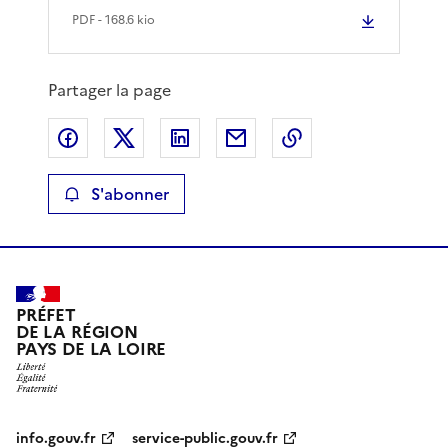
PDF
- 168.6 kio
Partager la page
Partager sur Facebook
Partager sur X
Partager sur LinkedIn
Partager par email
Copier le lien de 
S'abonner
PRÉFET
DE LA RÉGION
PAYS DE LA LOIRE
info.gouv.fr
service-public.gouv.fr