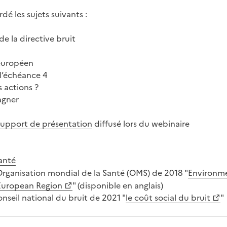
dé les sujets suivants :
de la directive bruit
 européen
 l’échéance 4
s actions ?
agner
support de présentation
diffusé lors du webinaire
santé
Organisation mondial de la Santé (OMS) de 2018 "
Environme
 European Region
" (disponible en anglais)
nseil national du bruit de 2021 "
le coût social du bruit
"