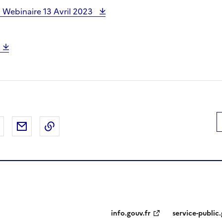
 Webinaire 13 Avril 2023
 Facebook
er sur X
Partager sur LinkedIn
Partager par email
Copier le lien de la page dans le presse-pap
info.gouv.fr
service-public.