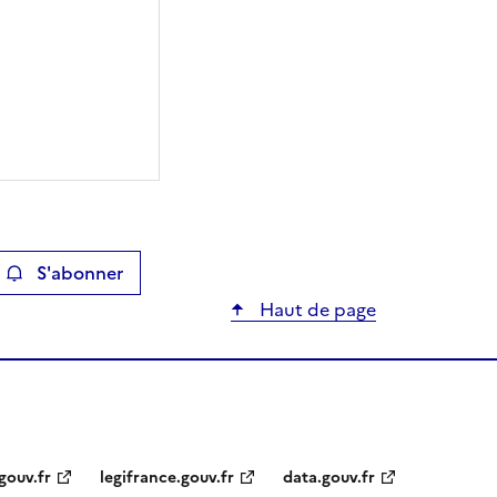
S'abonner
ier
Haut de page
gouv.fr
legifrance.gouv.fr
data.gouv.fr