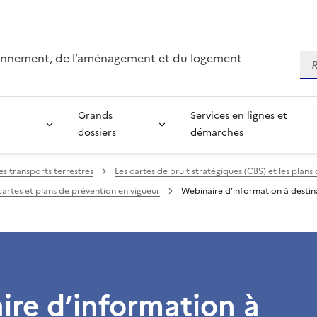
ironnement, de l’aménagement et du logement
Re
Grands
Services en lignes et
dossiers
démarches
es transports terrestres
Les cartes de bruit stratégiques (CBS) et les plan
cartes et plans de prévention en vigueur
Webinaire d’information à destina
re d’information à