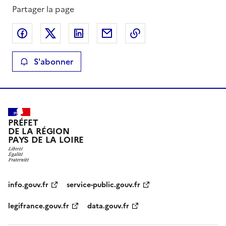
Partager la page
Partager sur Facebook
Partager sur X
Partager sur LinkedIn
Partager par email
Copier le lien de la 
S'abonner
PRÉFET
DE LA RÉGION
PAYS DE LA LOIRE
info.gouv.fr
service-public.gouv.fr
legifrance.gouv.fr
data.gouv.fr