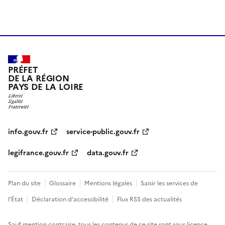
PRÉFET
DE LA RÉGION
PAYS DE LA LOIRE
info.gouv.fr
service-public.gouv.fr
legifrance.gouv.fr
data.gouv.fr
Plan du site
Glossaire
Mentions légales
Saisir les services de
l’État
Déclaration d’accessibilité
Flux RSS des actualités
Sauf mention contraire, tous les contenus de ce site sont sous
licence