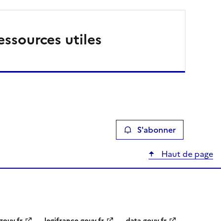
essources utiles
S'abonner
Haut de page
gouv.fr
legifrance.gouv.fr
data.gouv.fr