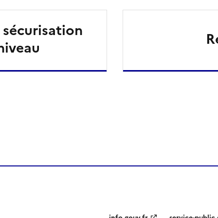
 sécurisation
R
niveau
ien de la page dans le presse-papier
info.gouv.fr
service-public.