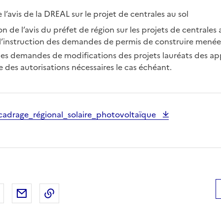
 l’avis de la DREAL sur le projet de centrales au sol
n de l’avis du préfet de région sur les projets de centrales a
l’instruction des demandes de permis de construire menée 
es demandes de modifications des projets lauréats des app
e des autorisations nécessaires le cas échéant.
drage_régional_solaire_photovoltaïque
 Facebook
er sur X
Partager sur LinkedIn
Partager par email
Copier le lien de la page dans le presse-pap