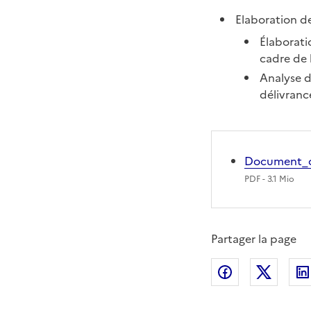
Elaboration de
Élaboratio
cadre de 
Analyse d
délivranc
Document_ca
PDF
- 3.1 Mio
Partager la page
Partager sur
Partag