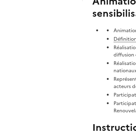
Animatio
sensibili
Animation
Définitio
Réalisati
diffusion
Réalisatio
nationaux
Représent
acteurs de
Participa
Particip
Renouvela
Instructi