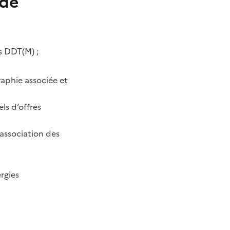
 de
s DDT(M) ;
raphie associée et
ls d’offres
association des
rgies