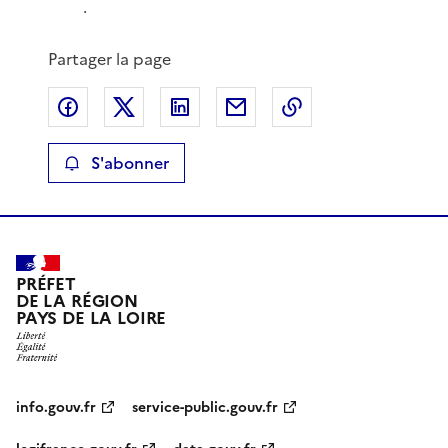
.
Partager la page
Partager sur Facebook
Partager sur X
Partager sur LinkedIn
Partager par email
Copier le lien de 
S'abonner
PRÉFET
DE LA RÉGION
PAYS DE LA LOIRE
info.gouv.fr
service-public.gouv.fr