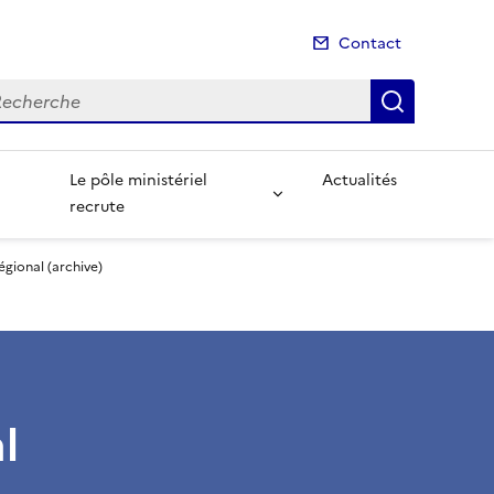
Contact
cherche
Recherch
Le pôle ministériel
Actualités
recrute
égional (archive)
l