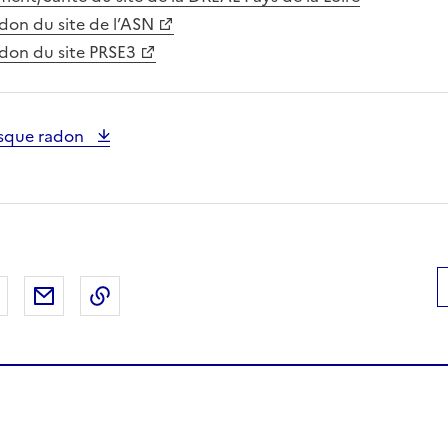
don du site de l’ASN
adon du site PRSE3
risque radon
 Facebook
er sur X
Partager sur LinkedIn
Partager par email
Copier le lien de la page dans le presse-pap