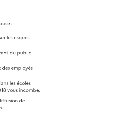
pose :
r les risques
vant du public
nt des employés
dans les écoles
2018 vous incombe.
iffusion de
n.