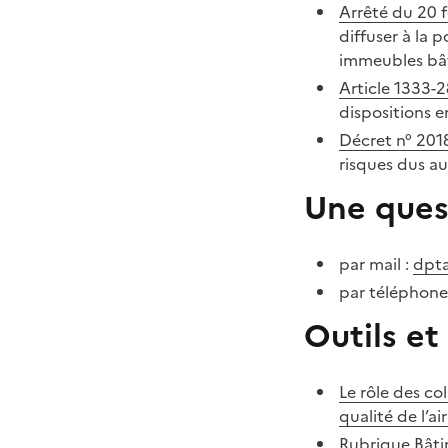
Arrêté du 20 f
diffuser à la 
immeubles bâ
Article 1333-2
dispositions e
Décret n° 201
risques dus a
Une ques
par mail :
dpta
par téléphone
Outils e
Le rôle des col
qualité de l’ai
Rubrique Bâti