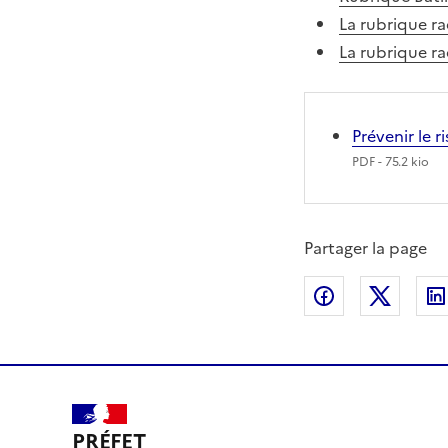
La rubrique ra
La rubrique r
Prévenir le 
PDF
- 75.2 kio
Partager la page
Partager sur
Partag
PRÉFET