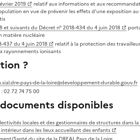
évrier 2019
relatif aux informations et aux recommandati
population en vue de prévenir les effets d’une exposition au
tis
8 et suivants du Décret n° 2018-434 du 4 juin 2018
porta
n matière nucléaire
8-437 du 4 juin 2018
relatif à la protection des travailleu
ux rayonnements ionisants
tion ?
.sial.dre-pays-de-la-loire@developpement-durable.gouv.fr
 : 02 72 74 75 00
t documents disponibles
lectivités locales et des gestionnaires de structures dans la
r intérieur dans les lieux accueillant des enfants
ment/Santé du site de la DREAL Pays de la Loire