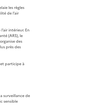
aie les règles
té de l’air
’air intérieur. En
nté (ARS), le
 organise des
plus près des
 et participe à
la surveillance de
ic sensible