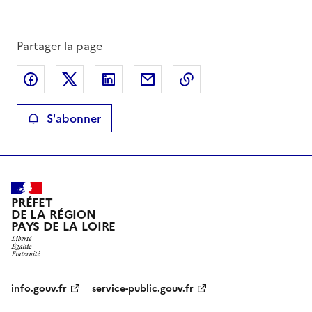
Partager la page
Partager sur Facebook
Partager sur X
Partager sur LinkedIn
Partager par email
Copier le lien de la 
S'abonner
PRÉFET
DE LA RÉGION
PAYS DE LA LOIRE
info.gouv.fr
service-public.gouv.fr