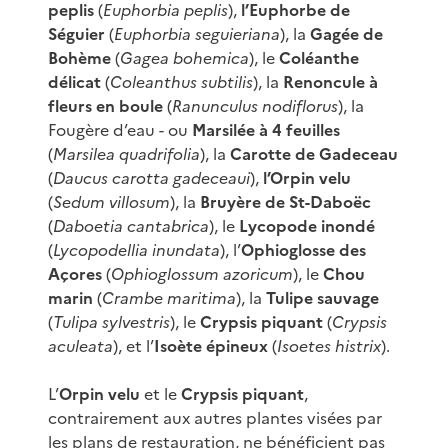
peplis
(
Euphorbia peplis
),
l’Euphorbe de
Séguier
(
Euphorbia seguieriana
), la
Gagée de
Bohème
(
Gagea bohemica
), le
Coléanthe
délicat
(
Coleanthus subtilis
), la
Renoncule à
fleurs en boule
(
Ranunculus nodiflorus
), la
Fougère d’eau - ou
Marsilée à 4 feuilles
(
Marsilea quadrifolia
), la
Carotte de Gadeceau
(
Daucus carotta gadeceaui
),
l’Orpin velu
(
Sedum villosum
), la
Bruyère de St-Daboëc
(
Daboetia cantabrica
), le
Lycopode inondé
(
Lycopodellia inundata
), l’
Ophioglosse des
Açores
(
Ophioglossum azoricum
), le
Chou
marin
(
Crambe maritima
), la
Tulipe sauvage
(
Tulipa sylvestris
), le
Crypsis piquant
(
Crypsis
aculeata
), et l’
Isoète épineux
(
Isoetes histrix
).
L’
Orpin velu
et le
Crypsis piquant
,
contrairement aux autres plantes visées par
les plans de restauration, ne bénéficient pas