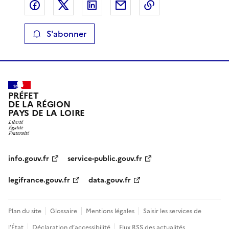
Partager sur Facebook
Partager sur X
Partager sur LinkedIn
Partager par email
Copier le lien de 
S'abonner
PRÉFET
DE LA RÉGION
PAYS DE LA LOIRE
info.gouv.fr
service-public.gouv.fr
legifrance.gouv.fr
data.gouv.fr
Plan du site
Glossaire
Mentions légales
Saisir les services de
l’État
Déclaration d’accessibilité
Flux RSS des actualités