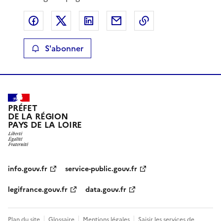
Partager sur Facebook
Partager sur X
Partager sur LinkedIn
Partager par email
Copier le lien de 
S'abonner
PRÉFET
DE LA RÉGION
PAYS DE LA LOIRE
info.gouv.fr
service-public.gouv.fr
legifrance.gouv.fr
data.gouv.fr
Plan du site
Glossaire
Mentions légales
Saisir les services de