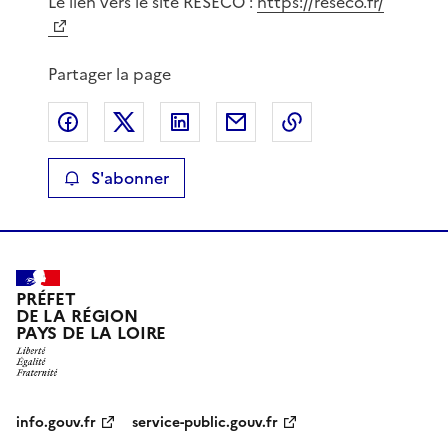
Le lien vers le site RESECO :
https://reseco.fr/
Partager la page
Partager sur Facebook
Partager sur X
Partager sur LinkedIn
Partager par email
Copier le lien de 
S'abonner
PRÉFET
DE LA RÉGION
PAYS DE LA LOIRE
info.gouv.fr
service-public.gouv.fr