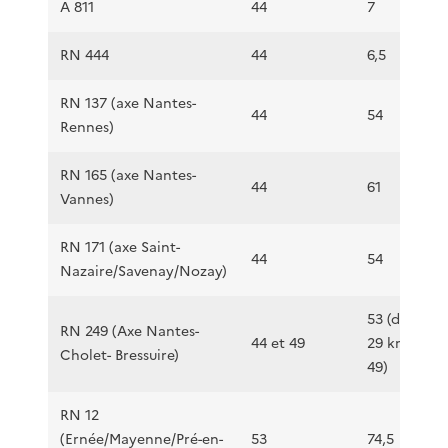
A 811
44
7
RN 444
44
6,5
RN 137 (axe Nantes-
44
54
Rennes)
RN 165 (axe Nantes-
44
61
Vannes)
RN 171 (axe Saint-
44
54
Nazaire/Savenay/Nozay)
53 (dont
RN 249 (Axe Nantes-
44 et 49
29 km en
Cholet- Bressuire)
49)
RN 12
(Ernée/Mayenne/Pré-en-
53
74,5